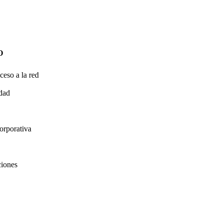
O
ceso a la red
idad
orporativa
ciones