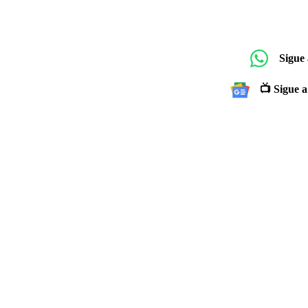
Sigue
📺 Sigue a