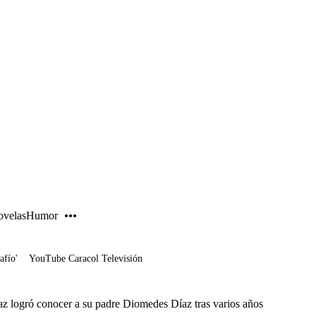
PUBLICIDAD
velas
Humor
afío'
YouTube Caracol Televisión
z logró conocer a su padre Diomedes Díaz tras varios años