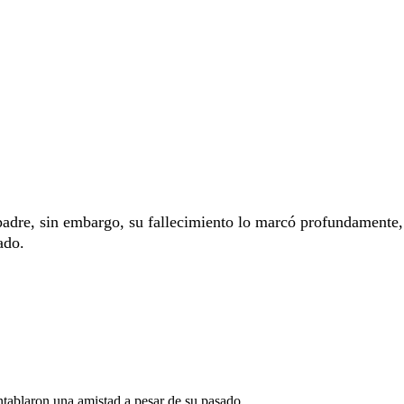
padre, sin embargo, su fallecimiento lo marcó profundamente,
ado.
ntablaron una amistad a pesar de su pasado