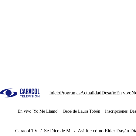
Inicio
Programas
Actualidad
Desafío
En vivo
No
En vivo 'Yo Me Llamo'
Bebé de Laura Tobón
Inscripciones 'Des
Juegos
Caracol TV
/
Se Dice de Mí
/
Así fue cómo Elder Dayán Día