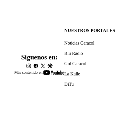
NUESTROS PORTALES
Noticias Caracol
Blu Radio
Síguenos en:
Gol Caracol
instagram
facebook
twitter
google
youtube-
Más contenido en
La Kalle
footer
DiTu