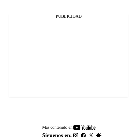
PUBLICIDAD
youtube-
Más contenido en
footer
instagram
facebook
twitter
google
Síguenos en: