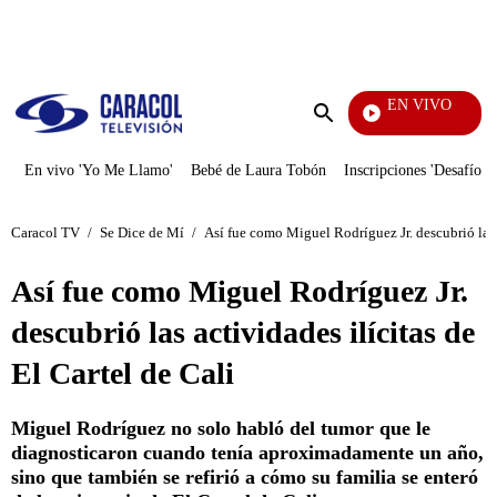
PUBLICIDAD
EN VIVO
Día A Día
Enviar
búsqueda
En vivo 'Yo Me Llamo'
Bebé de Laura Tobón
Inscripciones 'Desafío'
Caracol TV
/
Se Dice de Mí
/
Así fue como Miguel Rodríguez Jr. descubrió las a
Así fue como Miguel Rodríguez Jr.
descubrió las actividades ilícitas de
El Cartel de Cali
Miguel Rodríguez no solo habló del tumor que le
diagnosticaron cuando tenía aproximadamente un año,
sino que también se refirió a cómo su familia se enteró