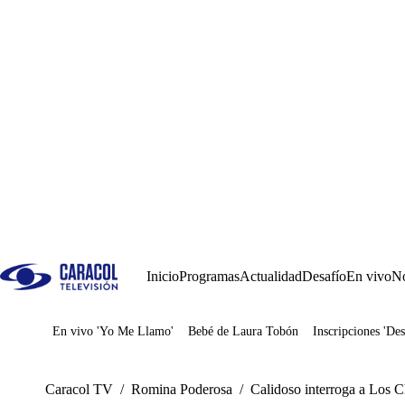
Inicio
Programas
Actualidad
Desafío
En vivo
No
En vivo 'Yo Me Llamo'
Bebé de Laura Tobón
Inscripciones 'Des
Juegos
Caracol TV
/
Romina Poderosa
/
Calidoso interroga a Los Ch