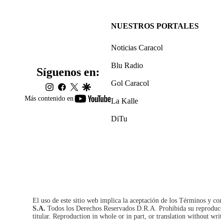
NUESTROS PORTALES
Noticias Caracol
Blu Radio
Síguenos en:
Gol Caracol
instagram
facebook
twitter
google
youtube-
Más contenido en
La Kalle
footer
DiTu
El uso de este sitio web implica la aceptación de los
Términos y co
S.A.
Todos los Derechos Reservados D.R.A. Prohibida su reproducció
titular. Reproduction in whole or in part, or translation without wri