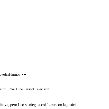
PUBLICIDAD
velas
Humor
afío'
YouTube Caracol Televisión
itiva, pero Leo se niega a colaborar con la justicia