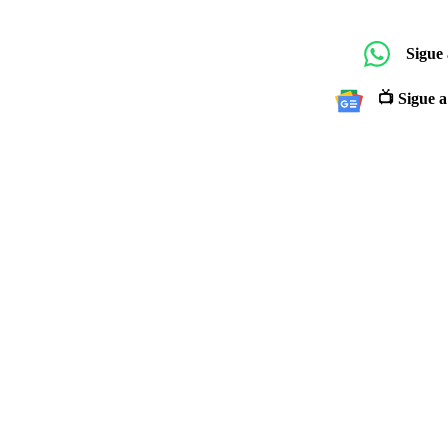
Sigue
📺 Sigue a