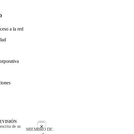
O
ceso a la red
idad
orporativa
ciones
EVISIÓN
escrita de su
close
MIEMBRO DE: