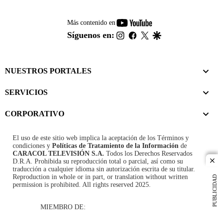
youtube-
Más contenido en
footer
instagram
facebook
twitter
google
Síguenos en:
NUESTROS PORTALES
SERVICIOS
CORPORATIVO
El uso de este sitio web implica la aceptación de los
Términos y
condiciones
y
Políticas de Tratamiento de la Información
de
CARACOL TELEVISIÓN S.A.
Todos los Derechos Reservados
D.R.A. Prohibida su reproducción total o parcial, así como su
cl
traducción a cualquier idioma sin autorización escrita de su titular.
Reproduction in whole or in part, or translation without written
PUBLICIDAD
permission is prohibited. All rights reserved 2025.
MIEMBRO DE: