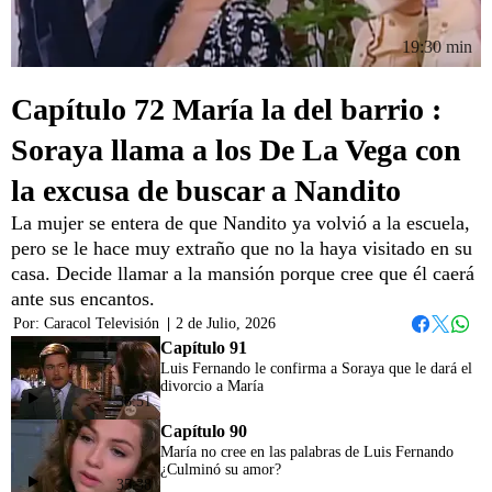
19:30 min
Capítulo 72 María la del barrio :
Soraya llama a los De La Vega con
la excusa de buscar a Nandito
La mujer se entera de que Nandito ya volvió a la escuela,
pero se le hace muy extraño que no la haya visitado en su
casa. Decide llamar a la mansión porque cree que él caerá
ante sus encantos.
Por:
Caracol Televisión
|
2 de Julio, 2026
Whats
Facebook
Twitter
Capítulo 91
Luis Fernando le confirma a Soraya que le dará el
divorcio a María
38:51
Capítulo 90
María no cree en las palabras de Luis Fernando
¿Culminó su amor?
35:38