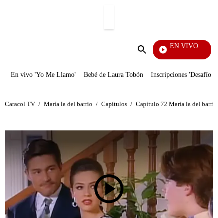
PUBLICIDAD
EN VIVO
Yo Me
Enviar
búsqueda
En vivo 'Yo Me Llamo'
Bebé de Laura Tobón
Inscripciones 'Desafío'
Caracol TV
/
María la del barrio
/
Capítulos
/
Capítulo 72 María la del barrio