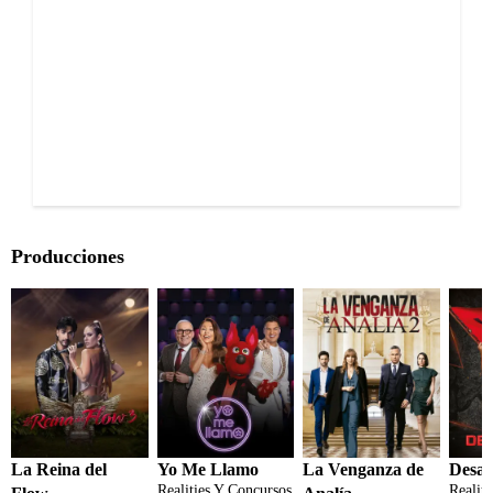
Producciones
La Reina del
Yo Me Llamo
La Venganza de
Desaf
Realities Y Concursos
Realit