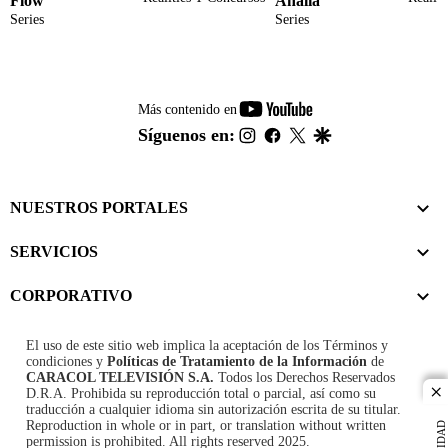
Flow
Analía
Series
Series
youtube-
Más contenido en
footer
instagram
facebook
twitter
google
Síguenos en:
NUESTROS PORTALES
SERVICIOS
CORPORATIVO
El uso de este sitio web implica la aceptación de los
Términos y
condiciones
y
Políticas de Tratamiento de la Información
de
CARACOL TELEVISIÓN S.A.
Todos los Derechos Reservados
D.R.A. Prohibida su reproducción total o parcial, así como su
cl
traducción a cualquier idioma sin autorización escrita de su titular.
Reproduction in whole or in part, or translation without written
permission is prohibited. All rights reserved 2025.