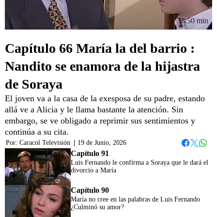
38:50 min
Capítulo 66 María la del barrio :
Nandito se enamora de la hijastra
de Soraya
El joven va a la casa de la exesposa de su padre, estando
allá ve a Alicia y le llama bastante la atención. Sin
embargo, se ve obligado a reprimir sus sentimientos y
continúa a su cita.
Por:
Caracol Televisión
|
19 de Junio, 2026
Whats
Facebook
Twitter
Capítulo 91
Luis Fernando le confirma a Soraya que le dará el
divorcio a María
38:51
Capítulo 90
María no cree en las palabras de Luis Fernando
¿Culminó su amor?
35:38