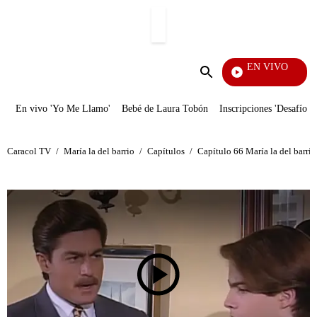
PUBLICIDAD
EN VIVO
Se D
Enviar
búsqueda
En vivo 'Yo Me Llamo'
Bebé de Laura Tobón
Inscripciones 'Desafío'
Caracol TV
/
María la del barrio
/
Capítulos
/
Capítulo 66 María la del barrio