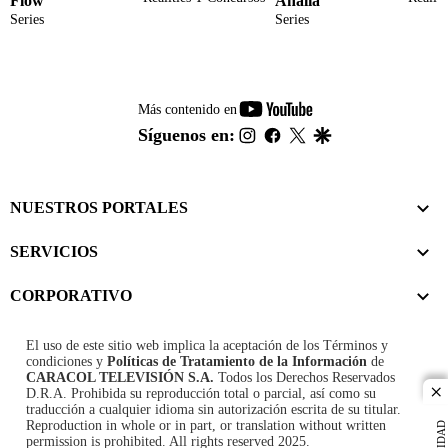
Flow
Analía
Series
Series
youtube-
Más contenido en
footer
instagram
facebook
twitter
google
Síguenos en:
NUESTROS PORTALES
SERVICIOS
CORPORATIVO
El uso de este sitio web implica la aceptación de los
Términos y
condiciones
y
Políticas de Tratamiento de la Información
de
CARACOL TELEVISIÓN S.A.
Todos los Derechos Reservados
D.R.A. Prohibida su reproducción total o parcial, así como su
cl
traducción a cualquier idioma sin autorización escrita de su titular.
Reproduction in whole or in part, or translation without written
permission is prohibited. All rights reserved 2025.