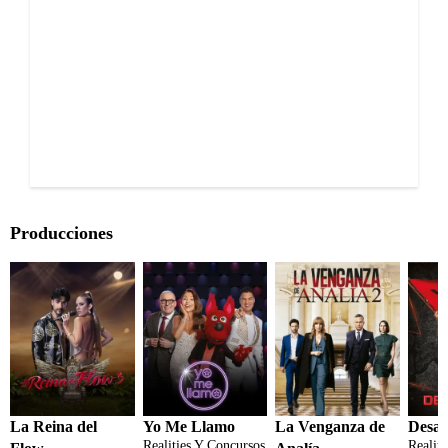
Producciones
La Reina del
Yo Me Llamo
La Venganza de
Desaf
Realities Y Concursos
Realit