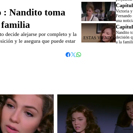
Capítul
o : Nandito toma
Victoria y 
Fernando 
37:36
una notici
 familia
Capítul
Nandito t
to decide alejarse por completo y la
decisión q
osición y le asegura que puede estar
a la famil
Whatsapp
Facebook
Twitter