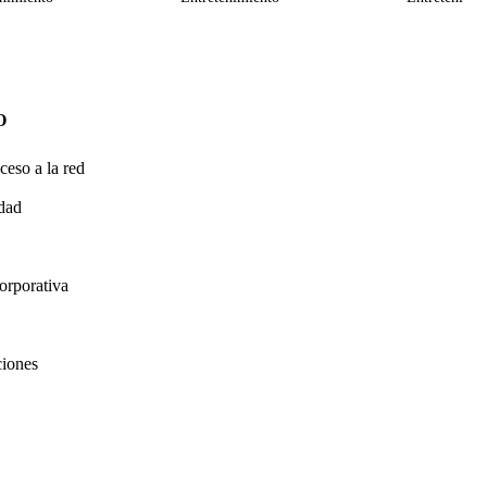
O
ceso a la red
idad
orporativa
ciones