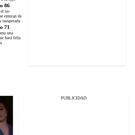
o 86
el tío
se enteran de
a inesperada
o 71
oma una
ue hará feliz
ia
PUBLICIDAD