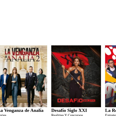
a Venganza de Analía
Desafío Siglo XXI
La R
eries
Realities Y Concursos
Entret