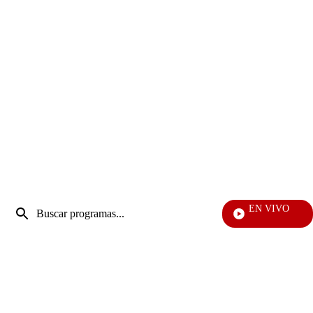
Entrada
EN VIVO
de
Vecinos
Enviar
búsqueda
búsqueda