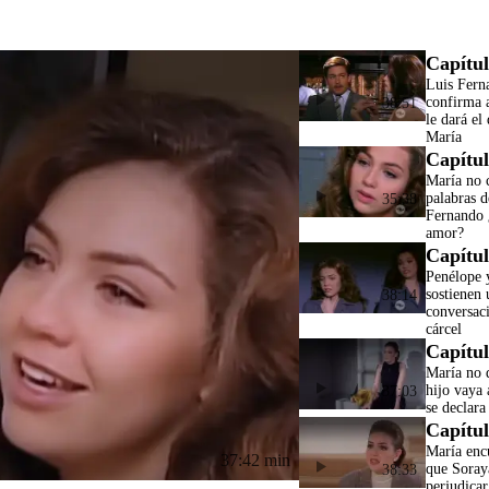
Capítul
Luis Fern
confirma 
38:51
le dará el
María
Capítul
María no c
palabras d
35:38
Fernando 
amor?
Capítul
Penélope 
sostienen 
38:14
conversaci
cárcel
Capítul
María no 
hijo vaya 
37:03
se declara
Capítul
María enc
37:42 min
que Soray
38:33
perjudicar