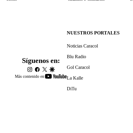
NUESTROS PORTALES
Noticias Caracol
Blu Radio
Síguenos en:
Gol Caracol
instagram
facebook
twitter
google
youtube-
Más contenido en
La Kalle
footer
DiTu