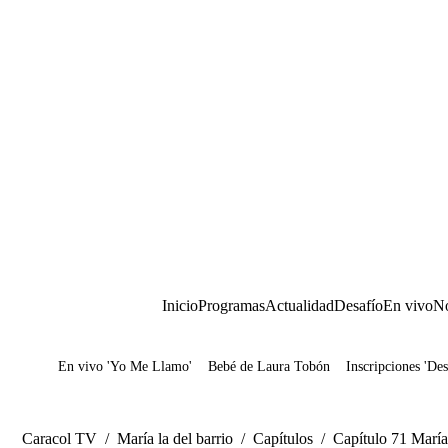
Inicio
Programas
Actualidad
Desafío
En vivo
No
En vivo 'Yo Me Llamo'
Bebé de Laura Tobón
Inscripciones 'Des
Juegos
Caracol TV
/
María la del barrio
/
Capítulos
/
Capítulo 71 María 