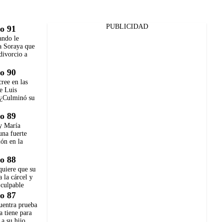
PUBLICIDAD
o 91
ando le
a Soraya que
 divorcio a
o 90
ree en las
e Luis
¿Culminó su
o 89
y María
una fuerte
ón en la
o 88
quiere que su
a la cárcel y
 culpable
o 87
uentra prueba
a tiene para
 a su hijo