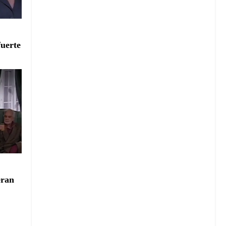
:
fuerte
:
eran