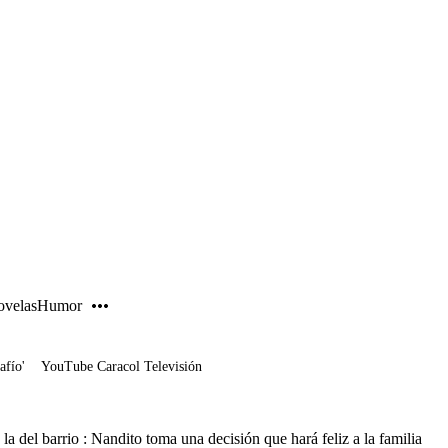
PUBLICIDAD
velas
Humor
afío'
YouTube Caracol Televisión
la del barrio : Nandito toma una decisión que hará feliz a la familia