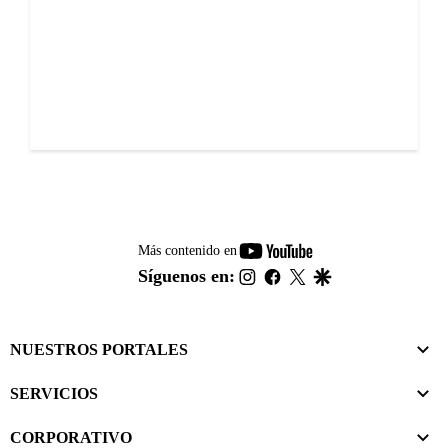
youtube-
Más contenido en
footer
instagram
facebook
twitter
google
Síguenos en:
NUESTROS PORTALES
SERVICIOS
CORPORATIVO