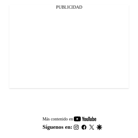
PUBLICIDAD
youtube-
Más contenido en
footer
instagram
facebook
twitter
google
Síguenos en: