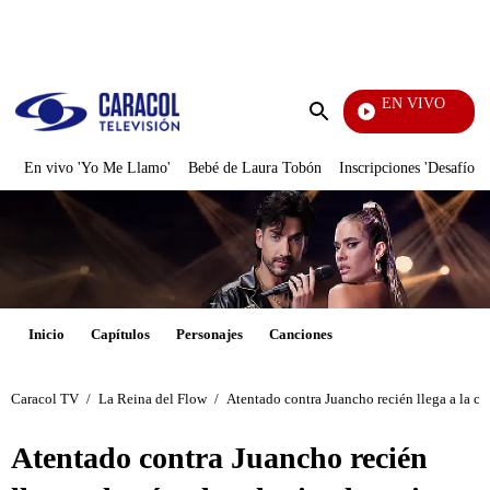
PUBLICIDAD
EN VIVO
Día A Día
Enviar
búsqueda
En vivo 'Yo Me Llamo'
Bebé de Laura Tobón
Inscripciones 'Desafío'
Inicio
Capítulos
Personajes
Canciones
Caracol TV
/
La Reina del Flow
/
Atentado contra Juancho recién llega a la cá
Atentado contra Juancho recién