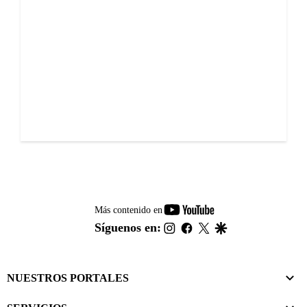
youtube-
Más contenido en
footer
instagram
facebook
twitter
google
Síguenos en:
NUESTROS PORTALES