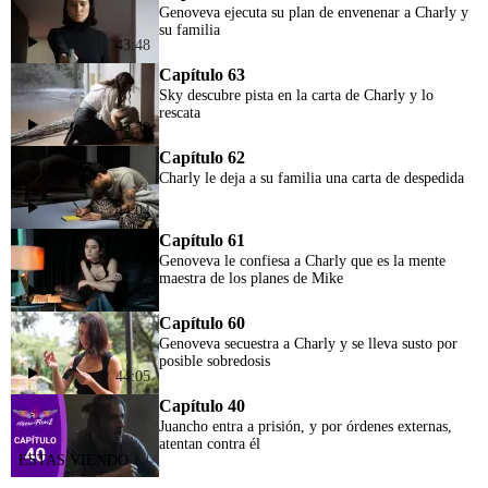
Genoveva ejecuta su plan de envenenar a Charly y
su familia
43:48
Capítulo 63
Sky descubre pista en la carta de Charly y lo
rescata
43:39
Capítulo 62
Charly le deja a su familia una carta de despedida
44:04
Capítulo 61
Genoveva le confiesa a Charly que es la mente
maestra de los planes de Mike
43:57
Capítulo 60
Genoveva secuestra a Charly y se lleva susto por
posible sobredosis
44:05
Capítulo 40
Juancho entra a prisión, y por órdenes externas,
atentan contra él