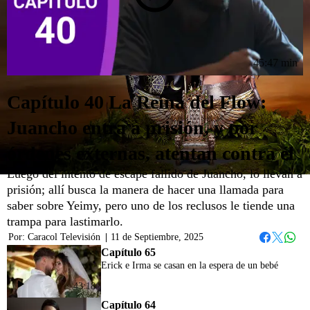
45:47 min
Capítulo 40 La Reina del Flow:
Juancho entra a prisión, y por
órdenes externas, atentan contra él
Luego del intento de escape fallido de Juancho, lo llevan a
prisión; allí busca la manera de hacer una llamada para
saber sobre Yeimy, pero uno de los reclusos le tiende una
trampa para lastimarlo.
Por:
Caracol Televisión
|
11 de Septiembre, 2025
Whats
Facebook
Twitter
Capítulo 65
Erick e Irma se casan en la espera de un bebé
43:18
Capítulo 64