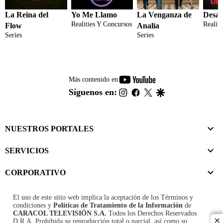
La Reina del
Yo Me Llamo
La Venganza de
Desaf
Realities Y Concursos
Realit
Flow
Analía
Series
Series
youtube-
Más contenido en
footer
instagram
facebook
twitter
google
Síguenos en:
NUESTROS PORTALES
SERVICIOS
CORPORATIVO
El uso de este sitio web implica la aceptación de los
Términos y
condiciones
y
Políticas de Tratamiento de la Información
de
CARACOL TELEVISIÓN S.A.
Todos los Derechos Reservados
D.R.A. Prohibida su reproducción total o parcial, así como su