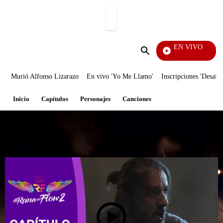
PUBLICIDAD
EN VIVO
Día A Día
Enviar
búsqueda
Murió Alfonso Lizarazo
En vivo 'Yo Me Llamo'
Inscripciones 'Desafío
Inicio
Capítulos
Personajes
Canciones
Caracol TV
/
La Reina del Flow
/
Capítulos
/
Capítulo 40 La Reina del Flow: 