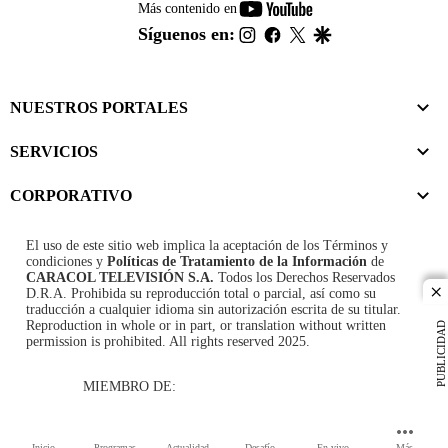
youtube-
Más contenido en
footer
instagram
facebook
twitter
google
Síguenos en:
NUESTROS PORTALES
SERVICIOS
CORPORATIVO
El uso de este sitio web implica la aceptación de los
Términos y
condiciones
y
Políticas de Tratamiento de la Información
de
CARACOL TELEVISIÓN S.A.
Todos los Derechos Reservados
D.R.A. Prohibida su reproducción total o parcial, así como su
cl
traducción a cualquier idioma sin autorización escrita de su titular.
Reproduction in whole or in part, or translation without written
PUBLICIDAD
permission is prohibited. All rights reserved 2025.
MIEMBRO DE:
Inicio
Programas
Actualidad
Desafío
En vivo
Más