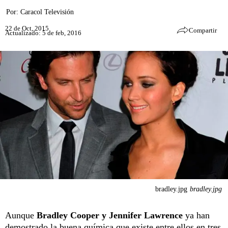
Por:
Caracol Televisión
22 de Oct, 2015
Compartir
Actualizado: 5 de feb, 2016
bradley.jpg
bradley.jpg
Aunque
Bradley Cooper y Jennifer Lawrence
ya han
demostrado la buena química que existe entre ellos en tres