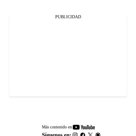
PUBLICIDAD
youtube-
Más contenido en
footer
instagram
facebook
twitter
google
Síguenos en: