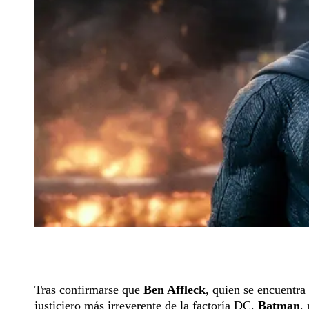
Tras confirmarse que
Ben Affleck
, quien se encuentra
justiciero más irreverente de la factoría DC,
Batman
,