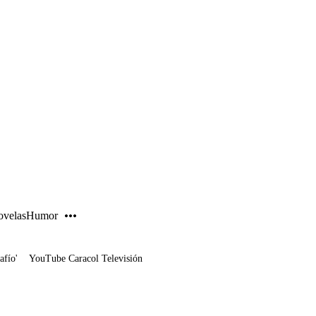
PUBLICIDAD
velas
Humor
afío'
YouTube Caracol Televisión