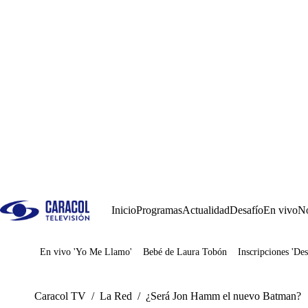
Inicio
Programas
Actualidad
Desafío
En vivo
No
En vivo 'Yo Me Llamo'
Bebé de Laura Tobón
Inscripciones 'Des
Juegos
Caracol TV
/
La Red
/
¿Será Jon Hamm el nuevo Batman?