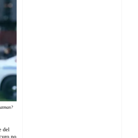
Batman?
e del
scuro no