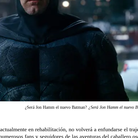
¿Será Jon Hamm el nuevo Batman?
¿Será Jon Hamm el nuevo 
 actualmente en rehabilitación, no volverá a enfundarse el traj
 numerosos fans y seguidores de las aventuras del caballero o