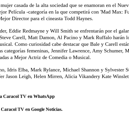
 mujer casada de la alta sociedad que se enamoran en el Nue
jor Película -categoría en la que competirá con 'Mad Max: Fu
a Mejor Director para el cineasta Todd Haynes.
er, Eddie Redmayne y Will Smith se enfrentarán por el gala
, Steve Carell, Matt Damon, Al Pacino y Mark Ruffalo harán l
sical. Como curiosidad cabe destacar que Bale y Carell está
las categorías femeninas, Jennifer Lawrence, Amy Schumer, M
adas a Mejor Actriz de Comedia o Musical.
o, Idris Elba, Mark Rylance, Michael Shannon y Sylvester St
fer Jason Leigh, Helen Mirren, Alicia Vikandery Kate Winslet
 a Caracol TV en WhatsApp
 Caracol TV en Google Noticias.