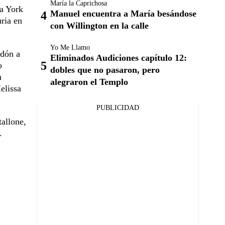
María la Caprichosa
va York
Manuel encuentra a María besándose
ria en
con Willington en la calle
Yo Me Llamo
rdón a
Eliminados Audiciones capítulo 12:
o
dobles que no pasaron, pero
n
alegraron el Templo
elissa
PUBLICIDAD
allone,
.