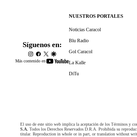
NUESTROS PORTALES
Noticias Caracol
Blu Radio
Síguenos en:
Gol Caracol
instagram
facebook
twitter
google
youtube-
Más contenido en
La Kalle
footer
DiTu
El uso de este sitio web implica la aceptación de los
Términos y co
S.A.
Todos los Derechos Reservados D.R.A. Prohibida su reproducció
titular. Reproduction in whole or in part, or translation without wri