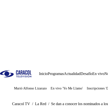
Inicio
Programas
Actualidad
Desafío
En vivo
No
Murió Alfonso Lizarazo
En vivo 'Yo Me Llamo'
Inscripciones '
Juegos
Caracol TV
/
La Red
/
Se dan a conocer los nominados a lo