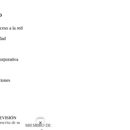
O
ceso a la red
idad
orporativa
ciones
EVISIÓN
escrita de su
close
MIEMBRO DE: