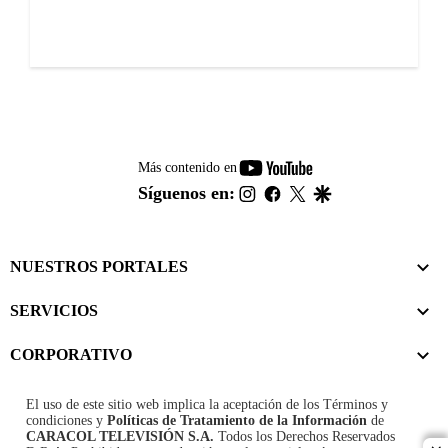
youtube-
Más contenido en
footer
instagram
facebook
twitter
google
Síguenos en:
NUESTROS PORTALES
SERVICIOS
CORPORATIVO
El uso de este sitio web implica la aceptación de los
Términos y
condiciones
y
Políticas de Tratamiento de la Información
de
CARACOL TELEVISIÓN S.A.
Todos los Derechos Reservados