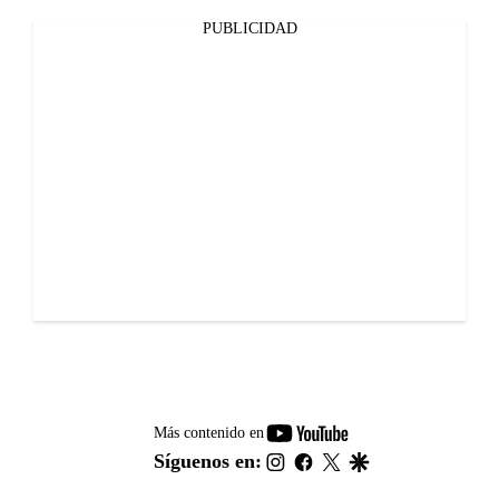
PUBLICIDAD
youtube-
Más contenido en
footer
instagram
facebook
twitter
google
Síguenos en: