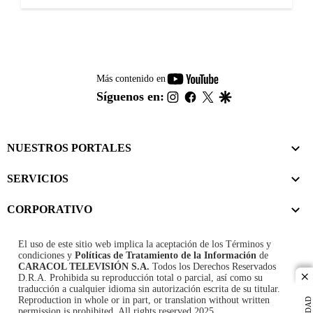
youtube-
Más contenido en
footer
instagram
facebook
twitter
google
Síguenos en:
NUESTROS PORTALES
SERVICIOS
CORPORATIVO
El uso de este sitio web implica la aceptación de los
Términos y
condiciones
y
Políticas de Tratamiento de la Información
de
CARACOL TELEVISIÓN S.A.
Todos los Derechos Reservados
D.R.A. Prohibida su reproducción total o parcial, así como su
cl
traducción a cualquier idioma sin autorización escrita de su titular.
Reproduction in whole or in part, or translation without written
permission is prohibited. All rights reserved 2025.