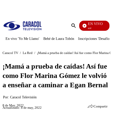
PUBLICIDAD
EN VIVO
Noticias Caracol
Enviar
búsqueda
En vivo 'Yo Me Llamo'
Bebé de Laura Tobón
Inscripciones 'Desafío'
Caracol TV
/
La Red
/
¡Mamá a prueba de caídas! Así fue como Flor Marina Gó
¡Mamá a prueba de caídas! Así fue
como Flor Marina Gómez le volvió
a enseñar a caminar a Egan Bernal
Por:
Caracol Televisión
8 de May, 2022
Compartir
Actualizado: 8 de may, 2022