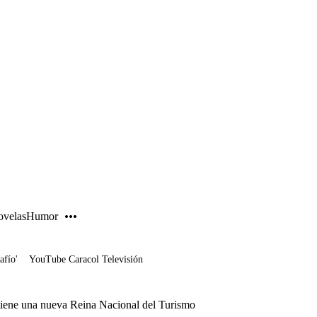
PUBLICIDAD
velas
Humor
afío'
YouTube Caracol Televisión
 tiene una nueva Reina Nacional del Turismo