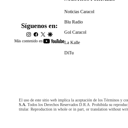
Noticias Caracol
Blu Radio
Síguenos en:
Gol Caracol
instagram
facebook
twitter
google
youtube-
Más contenido en
La Kalle
footer
DiTu
El uso de este sitio web implica la aceptación de los
Términos y co
S.A.
Todos los Derechos Reservados D.R.A. Prohibida su reproducció
titular. Reproduction in whole or in part, or translation without wri