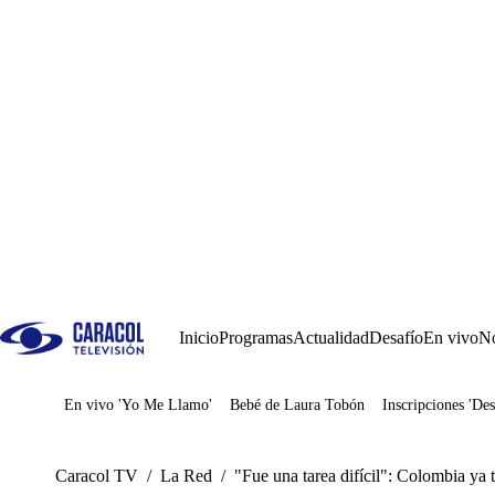
Inicio
Programas
Actualidad
Desafío
En vivo
No
En vivo 'Yo Me Llamo'
Bebé de Laura Tobón
Inscripciones 'Des
Juegos
Caracol TV
/
La Red
/
"Fue una tarea difícil": Colombia ya