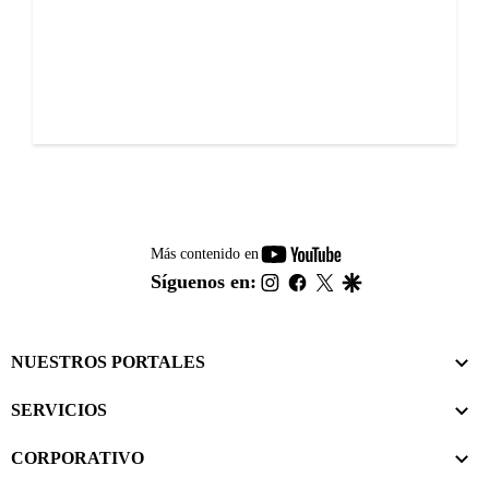
youtube-
Más contenido en
footer
instagram
facebook
twitter
google
Síguenos en:
NUESTROS PORTALES
SERVICIOS
CORPORATIVO