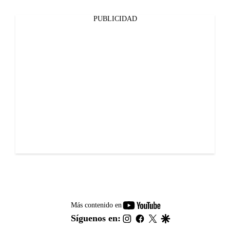
PUBLICIDAD
youtube-
Más contenido en
footer
instagram
facebook
twitter
google
Síguenos en: