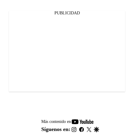
PUBLICIDAD
youtube-
Más contenido en
footer
instagram
facebook
twitter
google
Síguenos en: