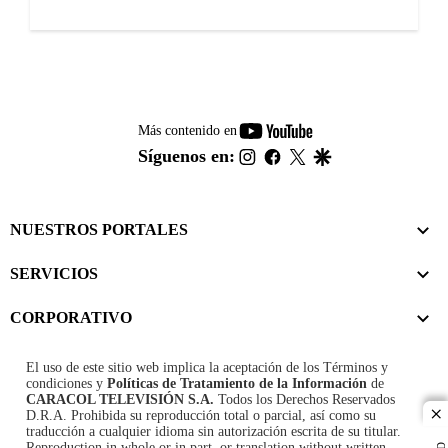
youtube-
Más contenido en
footer
instagram
facebook
twitter
google
Síguenos en:
NUESTROS PORTALES
SERVICIOS
CORPORATIVO
El uso de este sitio web implica la aceptación de los
Términos y
condiciones
y
Políticas de Tratamiento de la Información
de
CARACOL TELEVISIÓN S.A.
Todos los Derechos Reservados
D.R.A. Prohibida su reproducción total o parcial, así como su
cl
traducción a cualquier idioma sin autorización escrita de su titular.
Reproduction in whole or in part, or translation without written