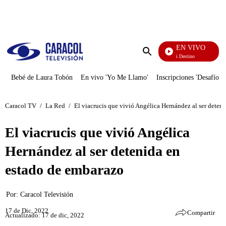
PUBLICIDAD
EN VIVO
El Juego De Mi Destino
Enviar
búsqueda
Bebé de Laura Tobón
En vivo 'Yo Me Llamo'
Inscripciones 'Desafío'
Caracol TV
/
La Red
/
El viacrucis que vivió Angélica Hernández al ser deten
El viacrucis que vivió Angélica
Hernández al ser detenida en
estado de embarazo
Por:
Caracol Televisión
17 de Dic, 2022
Compartir
Actualizado: 17 de dic, 2022