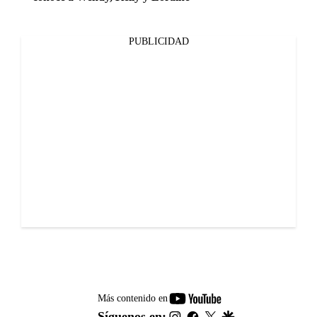
PUBLICIDAD
youtube-
Más contenido en
footer
instagram
facebook
twitter
google
Síguenos en: