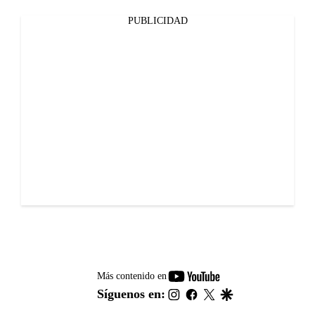
PUBLICIDAD
youtube-
Más contenido en
footer
instagram
facebook
twitter
google
Síguenos en: