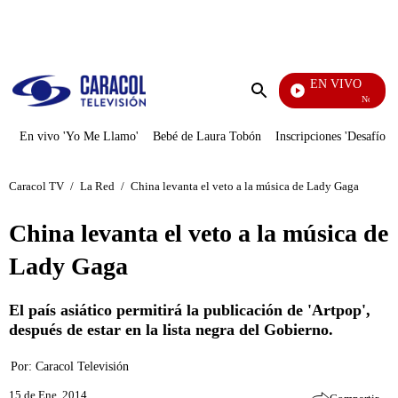
PUBLICIDAD
EN VIVO
Noticias Ca
Enviar
búsqueda
En vivo 'Yo Me Llamo'
Bebé de Laura Tobón
Inscripciones 'Desafío'
Caracol TV
/
La Red
/
China levanta el veto a la música de Lady Gaga
China levanta el veto a la música de
Lady Gaga
El país asiático permitirá la publicación de 'Artpop',
después de estar en la lista negra del Gobierno.
Por:
Caracol Televisión
15 de Ene, 2014