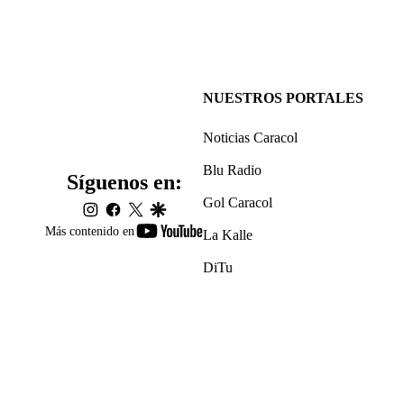
NUESTROS PORTALES
Noticias Caracol
Blu Radio
Síguenos en:
Gol Caracol
instagram
facebook
twitter
google
youtube-
Más contenido en
La Kalle
footer
DiTu