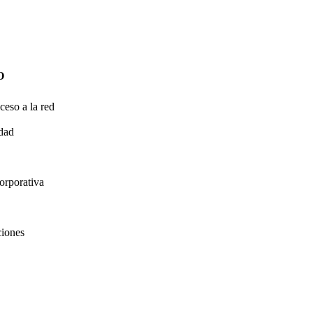
O
ceso a la red
idad
orporativa
ciones