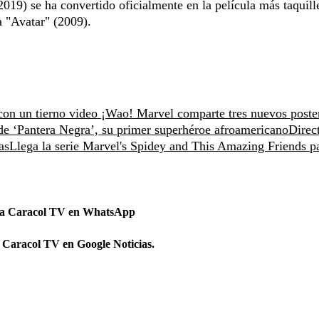
9) se ha convertido oficialmente en la película más taquill
 a "Avatar" (2009).
 con un tierno video
¡Wao! Marvel comparte tres nuevos poste
de ‘Pantera Negra’, su primer superhéroe afroamericano
Direc
as
Llega la serie Marvel's Spidey and This Amazing Friends p
 a Caracol TV en WhatsApp
 Caracol TV en Google Noticias.