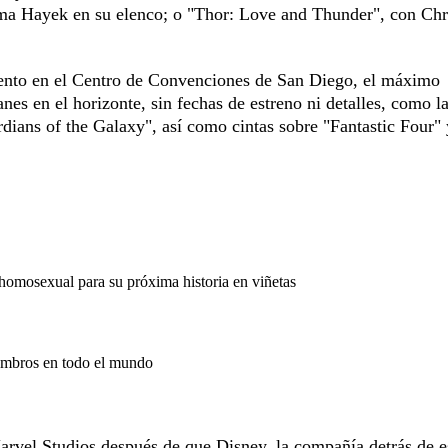
alma Hayek en su elenco; o "Thor: Love and Thunder", con Chr
evento en el Centro de Convenciones de San Diego, el máximo
s en el horizonte, sin fechas de estreno ni detalles, como l
rdians of the Galaxy", así como cintas sobre "Fantastic Four" 
omosexual para su próxima historia en viñetas
iembros en todo el mundo
arvel Studios después de que Disney, la compañía detrás de e