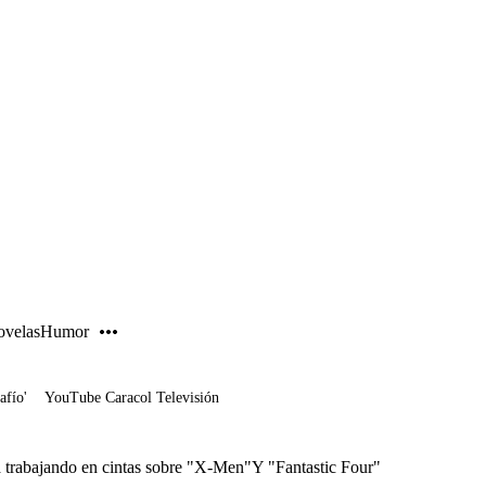
PUBLICIDAD
velas
Humor
afío'
YouTube Caracol Televisión
á trabajando en cintas sobre "X-Men"Y "Fantastic Four"