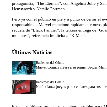
protagonista; "The Eternals", con Angelina Jolie y S
Hemsworth y Natalie Portman.
Pero ya con el público en pie y a punto de cerrar el 
responsable de Marvel mencionó rápidamente otros plane
secuela de "Black Panther", la tercera entrega de "Gua
mutantes", referencia implícita a "X-Men".
Últimas Noticias
Hablemos del Cómic
Marvel Cómics creará a su primer Spider-Man h
Hablemos del Cómic
Netflix lanza juegos para celulares para sus m
Estos dos últimos proyectos son ahora posibles para M