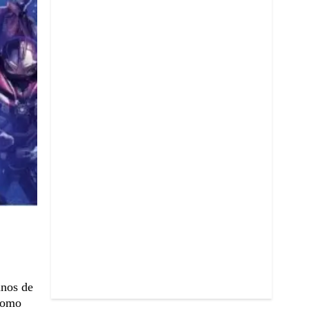
unos de
 como