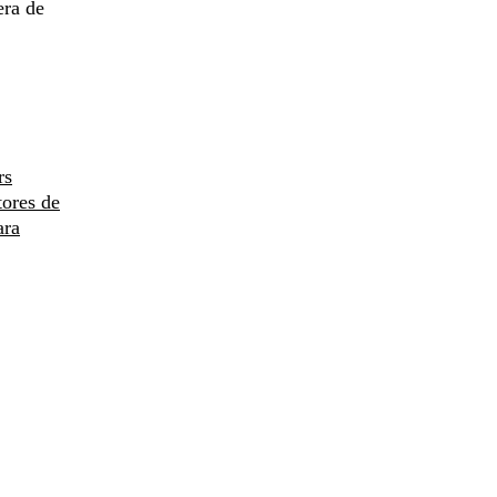
era de
rs
tores de
ara