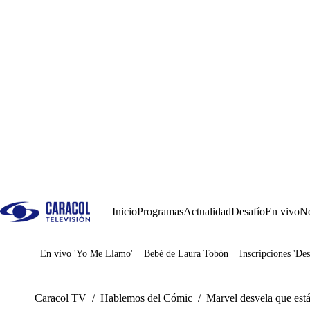
Inicio
Programas
Actualidad
Desafío
En vivo
No
En vivo 'Yo Me Llamo'
Bebé de Laura Tobón
Inscripciones 'Des
Juegos
Caracol TV
/
Hablemos del Cómic
/
Marvel desvela que est