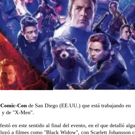
a
Comic-Con
de San Diego (EE.UU.) que está trabajando en
r" y de "X-Men".
stó en este sentido al final del evento, en el que detalló alg
ncluyó a filmes como "Black Widow", con Scarlett Johansson