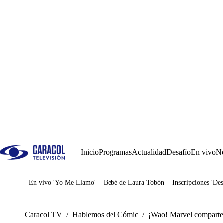
Inicio
Programas
Actualidad
Desafío
En vivo
No
En vivo 'Yo Me Llamo'
Bebé de Laura Tobón
Inscripciones 'Des
Juegos
Caracol TV
/
Hablemos del Cómic
/
¡Wao! Marvel comparte 