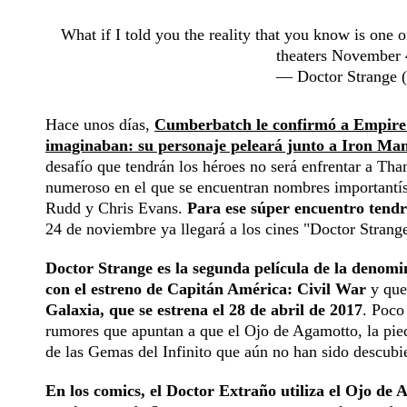
What if I told you the reality that you know is on
theaters November 
— Doctor Strange
Hace unos días,
Cumberbatch le confirmó a Empire al
imaginaban: su personaje peleará junto a Iron Ma
desafío que tendrán los héroes no será enfrentar a Th
numeroso en el que se encuentran nombres importantí
Rudd y Chris Evans.
Para ese súper encuentro tend
24 de noviembre ya llegará a los cines "Doctor Stran
Doctor Strange es la segunda película de la denomi
con el estreno de Capitán América: Civil War
y que
Galaxia, que se estrena el 28 de abril de 2017
. Poco
rumores que apuntan a que el Ojo de Agamotto, la piedr
de las Gemas del Infinito que aún no han sido descubi
En los comics, el Doctor Extraño utiliza el Ojo de