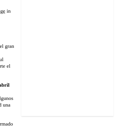
nge
in
el gran
ul
rte el
abril
algunos
d una
irmado