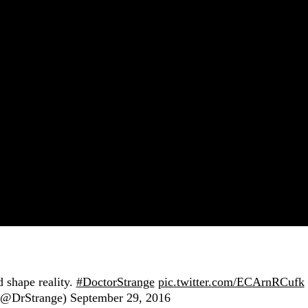
 shape reality.
#DoctorStrange
pic.twitter.com/ECArnRCufk
 (@DrStrange)
September 29, 2016