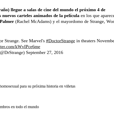
año) llegue a salas de cine del mundo el próximo 4 de
s nuevos carteles animados de la película
en los que aparec
 Palmer
(Rachel McAdams) y el mayordomo de Strange, Wo
or Strange. See Marvel's
#DoctorStrange
in theaters Novembe
itter.com/kWvIPce6me
 (@DrStrange)
September 27, 2016
omosexual para su próxima historia en viñetas
iembros en todo el mundo