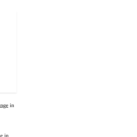
ange
in
ge
in