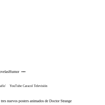
PUBLICIDAD
velas
Humor
afío'
YouTube Caracol Televisión
tres nuevos posters animados de Doctor Strange