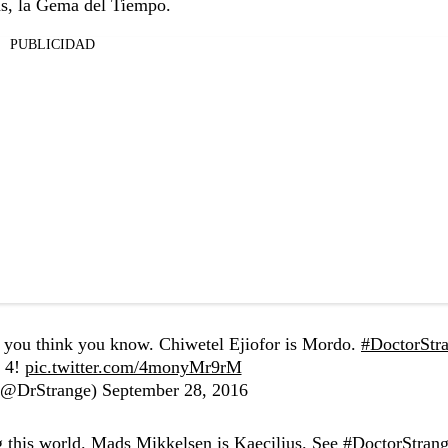
ns, la Gema del Tiempo.
PUBLICIDAD
at you think you know. Chiwetel Ejiofor is Mordo.
#DoctorStr
r 4!
pic.twitter.com/4monyMr9rM
 (@DrStrange)
September 28, 2016
ing this world. Mads Mikkelsen is Kaecilius. See
#DoctorStran