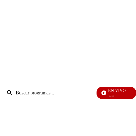
Entrada
EN VIVO
de
EFÉ
Enviar
búsqueda
búsqueda