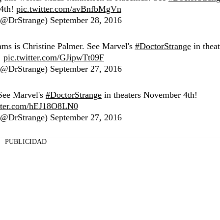
 4th!
pic.twitter.com/avBnfbMgVn
 (@DrStrange)
September 28, 2016
ams is Christine Palmer. See Marvel's
#DoctorStrange
in theat
!
pic.twitter.com/GJipwTt09F
 (@DrStrange)
September 27, 2016
 See Marvel's
#DoctorStrange
in theaters November 4th!
itter.com/hEJ18O8LN0
 (@DrStrange)
September 27, 2016
PUBLICIDAD