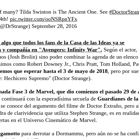
e of many? Tilda Swinton is The Ancient One. See
#DoctorStra
4th!
pic.twitter.com/ooNSRpnYFx
 (@DrStrange)
September 28, 2016
go que todos los fans de la Casa de las Ideas ya se
n y compañía en "Avengers: Infinity War".
Según el actor, 
anos (Josh Brolin) sino poder combinar la agenda de un elenco
simos como Robert Downey Jr., Chris Pratt, Tom Holland, Pa
remos que esperar hasta el 3 de mayo de 2018
, pero por sue
ge: Hechicero Supremo" (Doctor Strange).
nada Fase 3 de Marvel, que dio comienzo el pasado 29 de 
 continuará con la esperadísima secuela de
Guardianes de la
 se conoce del argumento del filme de Doctor Extraño, pero 
a de clarividencia que utiliza Stephen Strange, es en realida
ertas en el Universo Cinemático de Marvel.
 Agamotto
para derrotar a Dormammu, pero aún no se ha conf