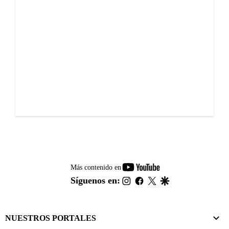
youtube-
Más contenido en
footer
instagram
facebook
twitter
google
Síguenos en:
NUESTROS PORTALES