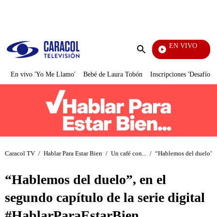
PUBLICIDAD
EN VIVO
Mi P
Enviar
búsqueda
En vivo 'Yo Me Llamo'
Bebé de Laura Tobón
Inscripciones 'Desafío'
Caracol TV
/
Hablar Para Estar Bien
/
Un café con...
/
“Hablemos del duelo”, e
“Hablemos del duelo”, en el
segundo capítulo de la serie digital
#HablarParaEstarBien