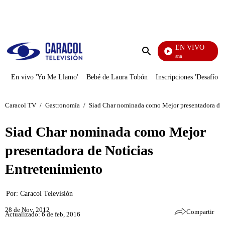
PUBLICIDAD
EN VIVO
Diario De Diana
Enviar
búsqueda
En vivo 'Yo Me Llamo'
Bebé de Laura Tobón
Inscripciones 'Desafío'
Caracol TV
/
Gastronomía
/
Siad Char nominada como Mejor presentadora de 
Siad Char nominada como Mejor
presentadora de Noticias
Entretenimiento
Por:
Caracol Televisión
28 de Nov, 2012
Compartir
Actualizado: 6 de feb, 2016