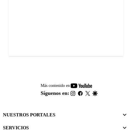
youtube-
Más contenido en
footer
instagram
facebook
twitter
google
Síguenos en:
NUESTROS PORTALES
SERVICIOS