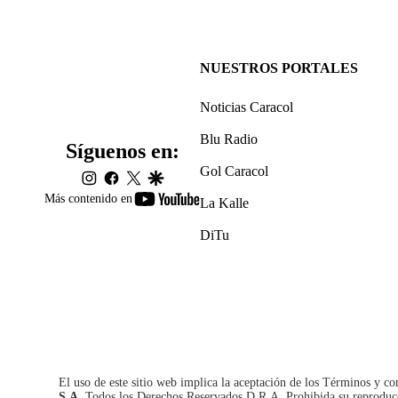
NUESTROS PORTALES
Noticias Caracol
Blu Radio
Síguenos en:
Gol Caracol
instagram
facebook
twitter
google
youtube-
Más contenido en
La Kalle
footer
DiTu
El uso de este sitio web implica la aceptación de los
Términos y co
S.A.
Todos los Derechos Reservados D.R.A. Prohibida su reproducció