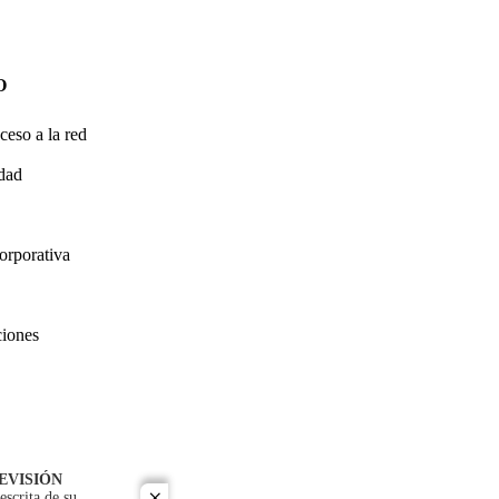
O
ceso a la red
idad
orporativa
ciones
EVISIÓN
escrita de su