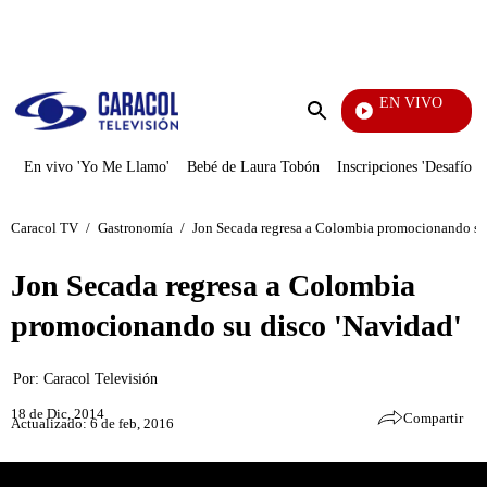
PUBLICIDAD
EN VIVO
Día A Día
Enviar
búsqueda
En vivo 'Yo Me Llamo'
Bebé de Laura Tobón
Inscripciones 'Desafío'
Caracol TV
/
Gastronomía
/
Jon Secada regresa a Colombia promocionando su 
Jon Secada regresa a Colombia
promocionando su disco 'Navidad'
Por:
Caracol Televisión
18 de Dic, 2014
Compartir
Actualizado: 6 de feb, 2016