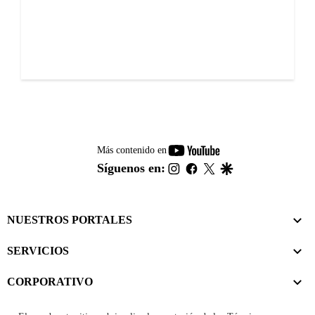
youtube-
Más contenido en
footer
instagram
facebook
twitter
google
Síguenos en:
NUESTROS PORTALES
SERVICIOS
CORPORATIVO