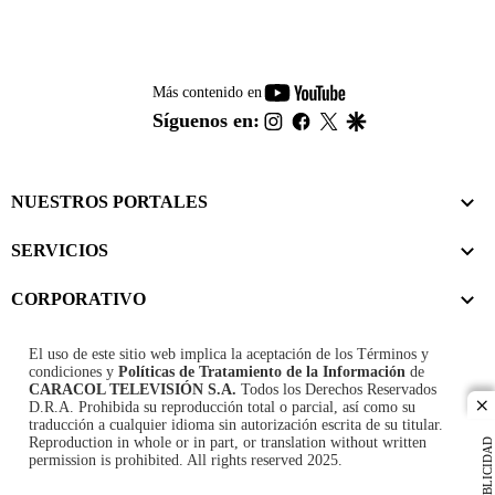
youtube-
Más contenido en
footer
instagram
facebook
twitter
google
Síguenos en:
NUESTROS PORTALES
SERVICIOS
CORPORATIVO
El uso de este sitio web implica la aceptación de los
Términos y
condiciones
y
Políticas de Tratamiento de la Información
de
CARACOL TELEVISIÓN S.A.
Todos los Derechos Reservados
D.R.A. Prohibida su reproducción total o parcial, así como su
cl
traducción a cualquier idioma sin autorización escrita de su titular.
Reproduction in whole or in part, or translation without written
PUBLICIDAD
permission is prohibited. All rights reserved 2025.