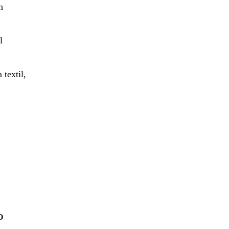
n
l
 textil,
O