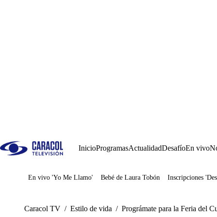
Inicio
Programas
Actualidad
Desafío
En vivo
No
En vivo 'Yo Me Llamo'
Bebé de Laura Tobón
Inscripciones 'Des
Juegos
Caracol TV
/
Estilo de vida
/
Prográmate para la Feria del C