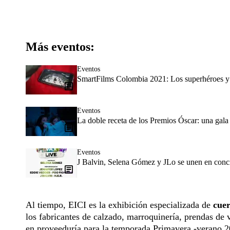
Más eventos:
Eventos
SmartFilms Colombia 2021: Los superhéroes y h
Eventos
La doble receta de los Premios Óscar: una gal
Eventos
J Balvin, Selena Gómez y JLo se unen en con
Al tiempo, EICI es la exhibición especializada de
cuer
los fabricantes de calzado, marroquinería, prendas de v
en proveeduría para la temporada Primavera -verano 2