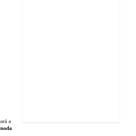
tará a
 moda