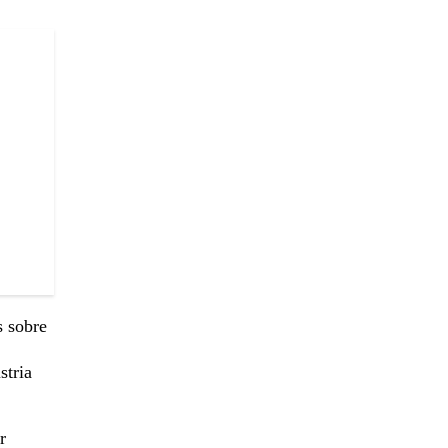
s sobre
stria
r