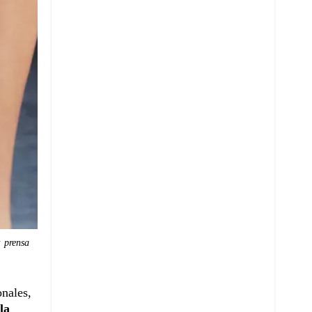
 prensa
nales,
la