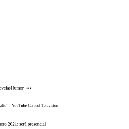
PUBLICIDAD
velas
Humor
afío'
YouTube Caracol Televisión
uero 2021: será presencial