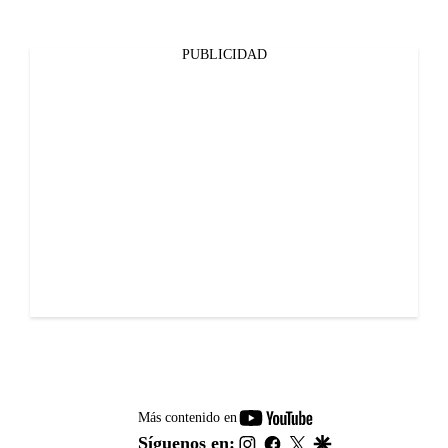
PUBLICIDAD
youtube-
Más contenido en
footer
instagram
facebook
twitter
google
Síguenos en: