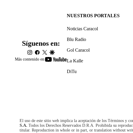
NUESTROS PORTALES
Noticias Caracol
Blu Radio
Síguenos en:
Gol Caracol
instagram
facebook
twitter
google
youtube-
Más contenido en
La Kalle
footer
DiTu
El uso de este sitio web implica la aceptación de los
Términos y co
S.A.
Todos los Derechos Reservados D.R.A. Prohibida su reproducció
titular. Reproduction in whole or in part, or translation without wri