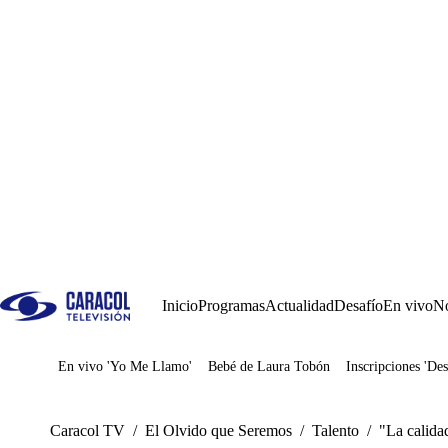
Inicio
Programas
Actualidad
Desafío
En vivo
No
En vivo 'Yo Me Llamo'
Bebé de Laura Tobón
Inscripciones 'Des
Juegos
Caracol TV
/
El Olvido que Seremos
/
Talento
/
"La calida