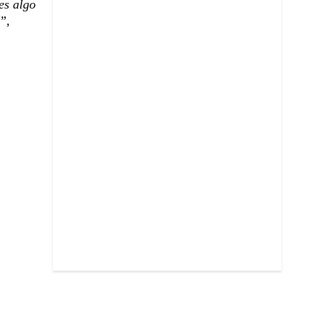
es algo
”,