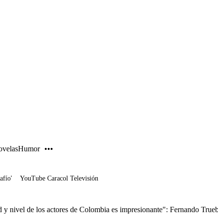
PUBLICIDAD
velas
Humor
afío'
YouTube Caracol Televisión
d y nivel de los actores de Colombia es impresionante": Fernando True