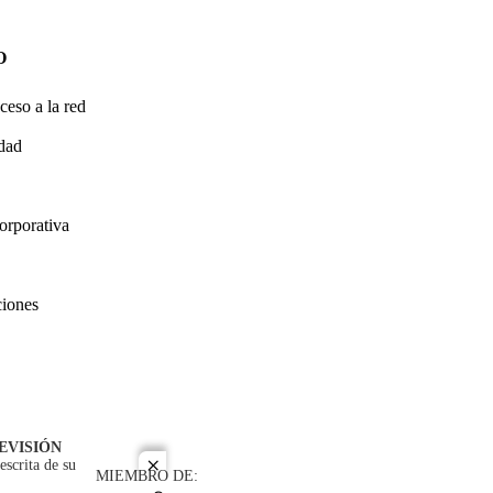
O
ceso a la red
idad
orporativa
ciones
EVISIÓN
escrita de su
close
MIEMBRO DE: