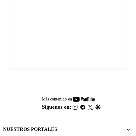
youtube-
Más contenido en
footer
instagram
facebook
twitter
google
Síguenos en:
NUESTROS PORTALES