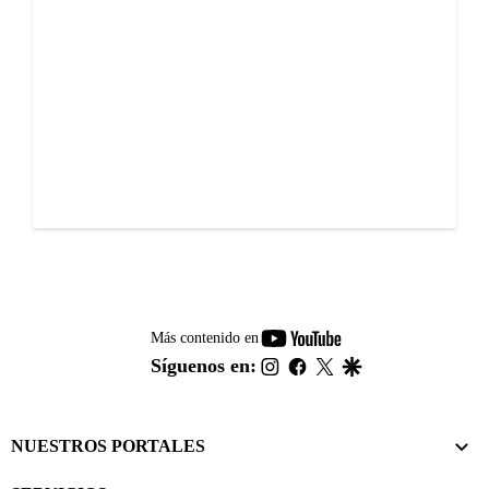
youtube-
Más contenido en
footer
instagram
facebook
twitter
google
Síguenos en:
NUESTROS PORTALES