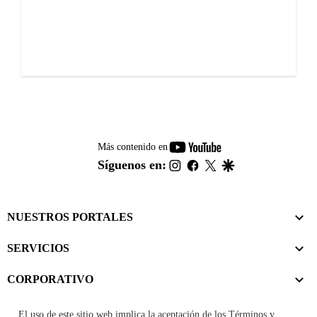
youtube-
Más contenido en
footer
instagram
facebook
twitter
google
Síguenos en:
NUESTROS PORTALES
SERVICIOS
CORPORATIVO
El uso de este sitio web implica la aceptación de los
Términos y