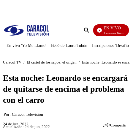
PUBLICIDAD
EN VIVO
Cuentos De Los Hermanos Grimm
Enviar
búsqueda
En vivo 'Yo Me Llamo'
Bebé de Laura Tobón
Inscripciones 'Desafío'
Caracol TV
/
El cartel de los sapos: el origen
/
Esta noche: Leonardo se encarga
Esta noche: Leonardo se encargará
de quitarse de encima el problema
con el carro
Por:
Caracol Televisión
24 de Jun, 2022
Compartir
Actualizado: 24 de jun, 2022