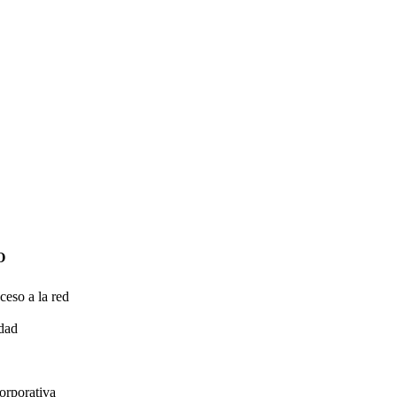
O
ceso a la red
idad
orporativa