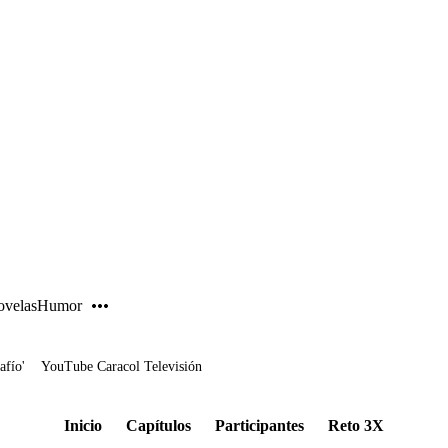
PUBLICIDAD
velas
Humor
afío'
YouTube Caracol Televisión
Inicio
Capítulos
Participantes
Reto 3X