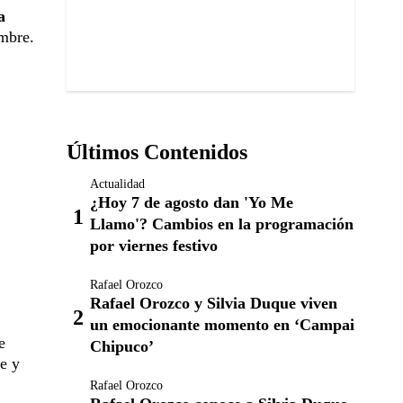
a
ombre.
Últimos Contenidos
Actualidad
¿Hoy 7 de agosto dan 'Yo Me
Llamo'? Cambios en la programación
por viernes festivo
Rafael Orozco
Rafael Orozco y Silvia Duque viven
un emocionante momento en ‘Campai
e
Chipuco’
se y
Rafael Orozco