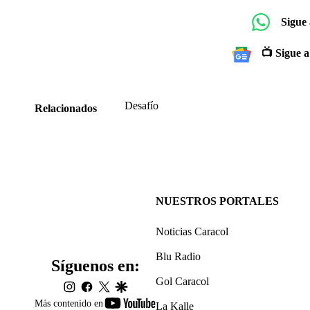
Sigue
📺 Sigue a
Desafío
Relacionados
NUESTROS PORTALES
Noticias Caracol
Blu Radio
Síguenos en:
Gol Caracol
instagram
facebook
twitter
google
youtube-
Más contenido en
La Kalle