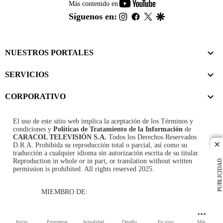
youtube-
Más contenido en
footer
instagram
facebook
twitter
google
Síguenos en:
NUESTROS PORTALES
SERVICIOS
CORPORATIVO
El uso de este sitio web implica la aceptación de los
Términos y
condiciones
y
Políticas de Tratamiento de la Información
de
CARACOL TELEVISIÓN S.A.
Todos los Derechos Reservados
D.R.A. Prohibida su reproducción total o parcial, así como su
cl
traducción a cualquier idioma sin autorización escrita de su titular.
Reproduction in whole or in part, or translation without written
PUBLICIDAD
permission is prohibited. All rights reserved 2025.
MIEMBRO DE:
Inicio
Programas
Actualidad
Desafío
En vivo
Más