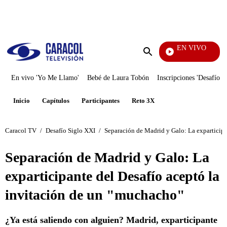
PUBLICIDAD
EN VIVO
Notici
Enviar
búsqueda
En vivo 'Yo Me Llamo'
Bebé de Laura Tobón
Inscripciones 'Desafío'
Inicio
Capítulos
Participantes
Reto 3X
Caracol TV
/
Desafío Siglo XXI
/
Separación de Madrid y Galo: La exparticipa
Separación de Madrid y Galo: La
exparticipante del Desafío aceptó la
invitación de un "muchacho"
¿Ya está saliendo con alguien? Madrid, exparticipante