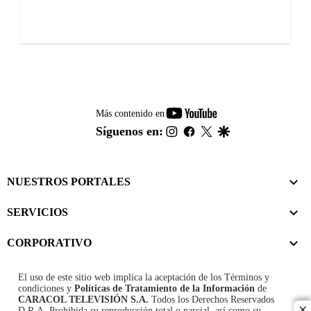
youtube-
Más contenido en
footer
instagram
facebook
twitter
google
Síguenos en:
NUESTROS PORTALES
SERVICIOS
CORPORATIVO
El uso de este sitio web implica la aceptación de los
Términos y
condiciones
y
Políticas de Tratamiento de la Información
de
CARACOL TELEVISIÓN S.A.
Todos los Derechos Reservados
D.R.A. Prohibida su reproducción total o parcial, así como su