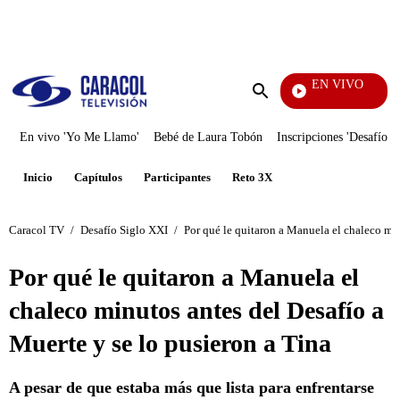
PUBLICIDAD
EN VIVO
Rafa
Enviar
búsqueda
En vivo 'Yo Me Llamo'
Bebé de Laura Tobón
Inscripciones 'Desafío'
Inicio
Capítulos
Participantes
Reto 3X
Caracol TV
/
Desafío Siglo XXI
/
Por qué le quitaron a Manuela el chaleco min
Por qué le quitaron a Manuela el
chaleco minutos antes del Desafío a
Muerte y se lo pusieron a Tina
A pesar de que estaba más que lista para enfrentarse