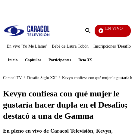
PUBLICIDAD
EN VIVO
Televentas
Enviar
búsqueda
En vivo 'Yo Me Llamo'
Bebé de Laura Tobón
Inscripciones 'Desafío'
Inicio
Capítulos
Participantes
Reto 3X
Caracol TV
/
Desafío Siglo XXI
/
Kevyn confiesa con qué mujer le gustaría ha
Kevyn confiesa con qué mujer le
gustaría hacer dupla en el Desafío;
destacó a una de Gamma
En pleno en vivo de Caracol Televisión, Kevyn,