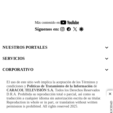
youtube-
Más contenido en
footer
instagram
facebook
twitter
google
Síguenos en:
NUESTROS PORTALES
SERVICIOS
CORPORATIVO
El uso de este sitio web implica la aceptación de los
Términos y
condiciones
y
Políticas de Tratamiento de la Información
de
CARACOL TELEVISIÓN S.A.
Todos los Derechos Reservados
D.R.A. Prohibida su reproducción total o parcial, así como su
cl
traducción a cualquier idioma sin autorización escrita de su titular.
Reproduction in whole or in part, or translation without written
PUBLICIDAD
permission is prohibited. All rights reserved 2025.