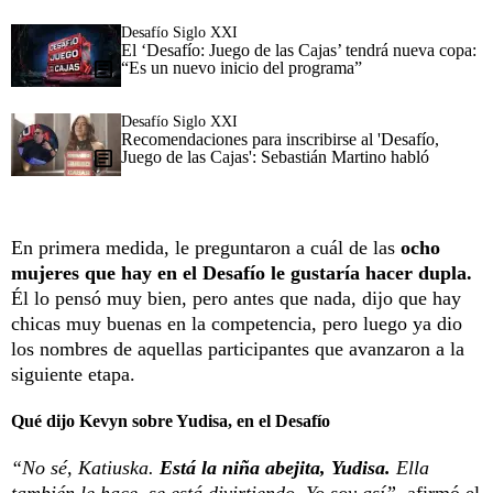
Desafío Siglo XXI
El ‘Desafío: Juego de las Cajas’ tendrá nueva copa:
“Es un nuevo inicio del programa”
Desafío Siglo XXI
Recomendaciones para inscribirse al 'Desafío,
Juego de las Cajas': Sebastián Martino habló
En primera medida, le preguntaron a cuál de las
ocho
mujeres que hay en el Desafío le gustaría hacer dupla.
Él lo pensó muy bien, pero antes que nada, dijo que hay
chicas muy buenas en la competencia, pero luego ya dio
los nombres de aquellas participantes que avanzaron a la
siguiente etapa.
Qué dijo Kevyn sobre Yudisa, en el Desafío
“No sé, Katiuska.
Está la niña abejita, Yudisa.
Ella
también le hace, se está divirtiendo. Yo soy así”,
afirmó el