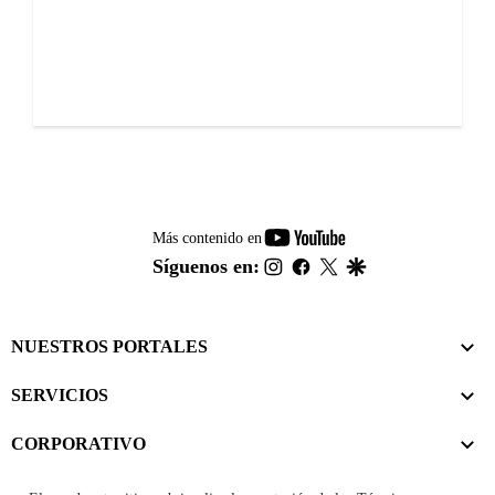
youtube-
Más contenido en
footer
instagram
facebook
twitter
google
Síguenos en:
NUESTROS PORTALES
SERVICIOS
CORPORATIVO