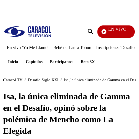
PUBLICIDAD
EN VIVO
Notic
Enviar
búsqueda
En vivo 'Yo Me Llamo'
Bebé de Laura Tobón
Inscripciones 'Desafío'
Inicio
Capítulos
Participantes
Reto 3X
Caracol TV
/
Desafío Siglo XXI
/
Isa, la única eliminada de Gamma en el Des
Isa, la única eliminada de Gamma
en el Desafío, opinó sobre la
polémica de Mencho como La
Elegida