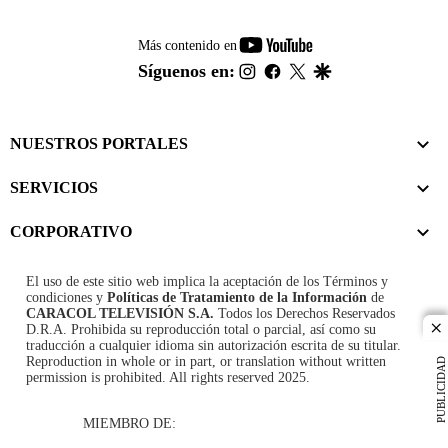
youtube-
Más contenido en
footer
instagram
facebook
twitter
google
Síguenos en:
NUESTROS PORTALES
SERVICIOS
CORPORATIVO
El uso de este sitio web implica la aceptación de los
Términos y
condiciones
y
Políticas de Tratamiento de la Información
de
CARACOL TELEVISIÓN S.A.
Todos los Derechos Reservados
D.R.A. Prohibida su reproducción total o parcial, así como su
cl
traducción a cualquier idioma sin autorización escrita de su titular.
Reproduction in whole or in part, or translation without written
PUBLICIDAD
permission is prohibited. All rights reserved 2025.
MIEMBRO DE: