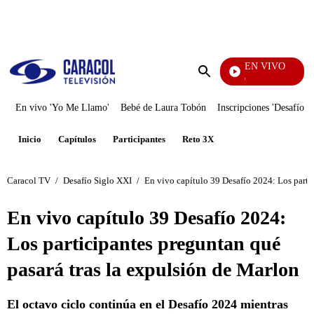
PUBLICIDAD
EN VIVO
María La
Enviar
búsqueda
En vivo 'Yo Me Llamo'
Bebé de Laura Tobón
Inscripciones 'Desafío'
Inicio
Capítulos
Participantes
Reto 3X
Caracol TV
/
Desafío Siglo XXI
/
En vivo capítulo 39 Desafío 2024: Los parti
En vivo capítulo 39 Desafío 2024:
Los participantes preguntan qué
pasará tras la expulsión de Marlon
El octavo ciclo continúa en el Desafío 2024 mientras