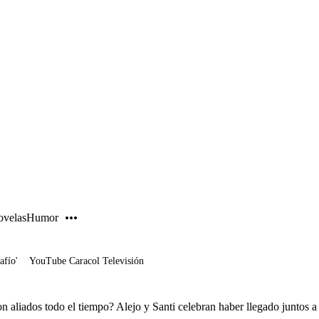
PUBLICIDAD
velas
Humor
afío'
YouTube Caracol Televisión
n aliados todo el tiempo? Alejo y Santi celebran haber llegado juntos a