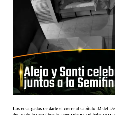
Los encargados de darle el cierre al
capítulo 82 del De
dentro de la casa Omega, pues celebran el haberse conv