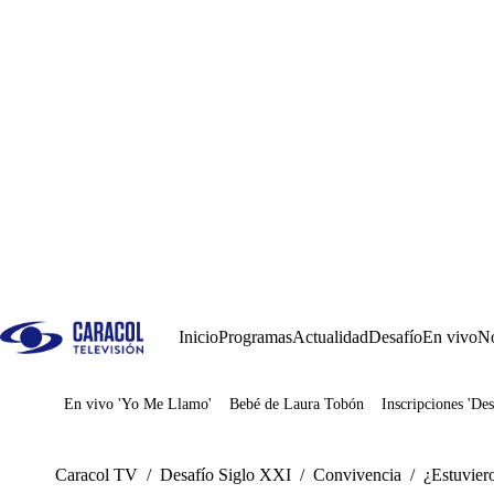
Inicio
Programas
Actualidad
Desafío
En vivo
No
En vivo 'Yo Me Llamo'
Bebé de Laura Tobón
Inscripciones 'Des
Juegos
Caracol TV
/
Desafío Siglo XXI
/
Convivencia
/
¿Estuviero