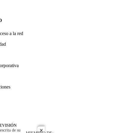
O
ceso a la red
idad
orporativa
ciones
EVISIÓN
escrita de su
close