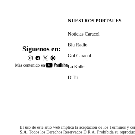
NUESTROS PORTALES
Noticias Caracol
Blu Radio
Síguenos en:
Gol Caracol
instagram
facebook
twitter
google
youtube-
Más contenido en
La Kalle
footer
DiTu
El uso de este sitio web implica la aceptación de los
Términos y co
S.A.
Todos los Derechos Reservados D.R.A. Prohibida su reproducció