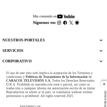
youtube-
Más contenido en
footer
instagram
facebook
twitter
google
Síguenos en:
NUESTROS PORTALES
SERVICIOS
CORPORATIVO
El uso de este sitio web implica la aceptación de los
Términos y
condiciones
y
Políticas de Tratamiento de la Información
de
CARACOL TELEVISIÓN S.A.
Todos los Derechos Reservados
D.R.A. Prohibida su reproducción total o parcial, así como su
cl
traducción a cualquier idioma sin autorización escrita de su titular.
Reproduction in whole or in part, or translation without written
PUBLICIDAD
permission is prohibited. All rights reserved 2025.
MIEMBRO DE: