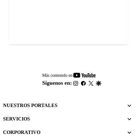
youtube-
Más contenido en
footer
instagram
facebook
twitter
google
Síguenos en:
NUESTROS PORTALES
SERVICIOS
CORPORATIVO