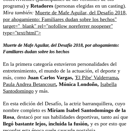
programa) y
Retadores
(personas elegidas en un casting).
Mira también:
Muerte de Mafe Aguilar, del Desafío 2018,
por ahogamiento: Familiares dudan sobre los hechos"
target="_blank" rel="nofollow noreferrer noopener"
type="text/html">
Muerte de Mafe Aguilar, del Desafío 2018, por ahogamiento:
Familiares dudan sobre los hechos
En la primera categoría estuvieron personalidades del
entretenimiento, el mundo de la actuación, el deporte y
más, como
Juan Carlos Vargas,
'El Pibe' Valderrama
,
Paula Andrea Betancourt
, Mónica Londoño,
Isabella
Santodomingo
y más.
En esta edición del Desafío, la actriz barranquillera, cuyo
nombre completo es
Miriam Isabel Santodomingo de la
Rosa
, destacó por sus habilidades deportivas, tanto así que
llegó bastante lejos, incluida la fusión,
y es por esto que
recordar esta época suele causarle nostalgia.