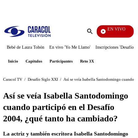
PUBLICIDAD
EN VIVO
EFÉ
Enviar
búsqueda
Bebé de Laura Tobón
En vivo 'Yo Me Llamo'
Inscripciones 'Desafío'
Inicio
Capítulos
Participantes
Reto 3X
Caracol TV
/
Desafío Siglo XXI
/
Así se veía Isabella Santodomingo cuando pa
Así se veía Isabella Santodomingo
cuando participó en el Desafío
2004, ¿qué tanto ha cambiado?
La actriz y también escritora Isabella Santodomingo