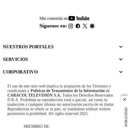
youtube-
Más contenido en
footer
instagram
facebook
twitter
google
Síguenos en:
NUESTROS PORTALES
SERVICIOS
CORPORATIVO
El uso de este sitio web implica la aceptación de los
Términos y
condiciones
y
Políticas de Tratamiento de la Información
de
CARACOL TELEVISIÓN S.A.
Todos los Derechos Reservados
D.R.A. Prohibida su reproducción total o parcial, así como su
cl
traducción a cualquier idioma sin autorización escrita de su titular.
Reproduction in whole or in part, or translation without written
PUBLICIDAD
permission is prohibited. All rights reserved 2025.
MIEMBRO DE: