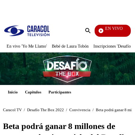
PUBLICIDAD
EN VIVO
EFÉ
Enviar
búsqueda
En vivo 'Yo Me Llamo'
Bebé de Laura Tobón
Inscripciones 'Desafío'
Inicio
Capítulos
Participantes
Caracol TV
/
Desafío The Box 2022
/
Convivencia
/
Beta podrá ganar 8 mill
Beta podrá ganar 8 millones de