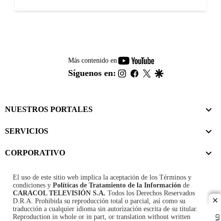
youtube-
Más contenido en
footer
instagram
facebook
twitter
google
Síguenos en:
NUESTROS PORTALES
SERVICIOS
CORPORATIVO
El uso de este sitio web implica la aceptación de los
Términos y
condiciones
y
Políticas de Tratamiento de la Información
de
CARACOL TELEVISIÓN S.A.
Todos los Derechos Reservados
D.R.A. Prohibida su reproducción total o parcial, así como su
cl
traducción a cualquier idioma sin autorización escrita de su titular.
Reproduction in whole or in part, or translation without written