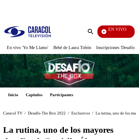
PUBLICIDAD
EN VIVO
EFÉ
Enviar
búsqueda
En vivo 'Yo Me Llamo'
Bebé de Laura Tobón
Inscripciones 'Desafío'
Inicio
Capítulos
Participantes
Caracol TV
/
Desafío The Box 2022
/
Exclusivos
/
La rutina, uno de los may
La rutina, uno de los mayores