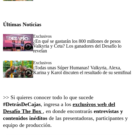
Últimas Noticias
Exclusivos
¿En qué se gastarán los 800 millones de pesos
Valkyria y Ceta? Los ganadores del Desafío lo
revelan
Exclusivos
¡Todas unas Súper Humanas! Valkyria, Alexa,
Karina y Karol discuten el resultado de su semifinal
>> Si quieres conocer todo lo que sucede
#DetrásDeCajas
, ingresa a los
exclusivos web del
Desafío The Box
, en donde encontrarás
entrevistas y
contenidos inéditos
de las presentadoras, participantes y
equipo de producción.