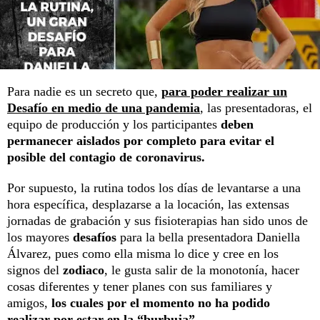
Para nadie es un secreto que,
para poder realizar un
Desafío en medio de una pandemia
, las presentadoras, el
equipo de producción y los participantes
deben
permanecer aislados por completo para evitar el
posible del contagio de coronavirus.
Por supuesto, la rutina todos los días de levantarse a una
hora específica, desplazarse a la locación, las extensas
jornadas de grabación y sus fisioterapias han sido unos de
los mayores
desafíos
para la bella presentadora Daniella
Álvarez, pues como ella misma lo dice y cree en los
signos del
zodiaco
, le gusta salir de la monotonía, hacer
cosas diferentes y tener planes con sus familiares y
amigos,
los cuales por el momento no ha podido
realizar por estar en la “burbuja”